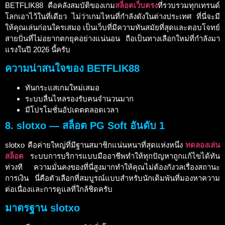
BETFLIK88 คือคลังสมบัติของเกม
สล็อตเว็บตรง
ที่รวบรวมทุกเทรนด์
โลกเอาไว้ในที่เดียว ไม่ว่าเกมไหนที่กำลังดังในต่างประเทศ ที่นี่จะมี
ให้คุณเล่นก่อนใครเสมอ เป็นเว็บที่มีความทันสมัยที่สุดและตอบโจทย์
สายปั่นที่ไม่อยากตกยุคอย่างแน่นอน ถือเป็นทางเลือกใหม่ที่กำลังมา
แรงในปี 2026 นี้ครับ
ความน่าสนใจของ BETFLIK88
ทันกระแสเกมใหม่เสมอ
ระบบลื่นไหลรองรับคนจำนวนมาก
มีโปรโมชั่นอัปเดตตลอดเวลา
8. slotxo — สล็อต PG Soft อันดับ 1
slotxo คือค่ายใหญ่ที่มีฐานสมาชิกแน่นหนาที่สุดแห่งหนึ่ง
ทดลองเล่น
สล็อต
ระบบการบริการแบบมืออาชีพทำให้ทุกปัญหาถูกแก้ไขได้ทัน
ท่วงที ความมั่นคงของที่นี่สูงมากทำให้คุณไม่ต้องกังวลเรื่องสถานะ
การเงิน นี่คือตัวเลือกที่สมบูรณ์แบบสำหรับนักเดิมพันที่มองหาความ
ต่อเนื่องและการดูแลที่ใกล้ชิดครับ
มาตรฐาน slotxo