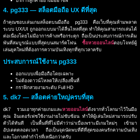
บริการลูกค้าอย่างมืออาชีพ
4. pg333 — สล็อตมือถือ UX ดีที่สุด
ถ้าคุณชอบเล่นเกมสล็อตบนมือถือ pg333 คือเว็บที่คุณห้ามพลาด
ระบบ UX/UI ถูกออกแบบมาได้ลื่นไหลที่สุด ทำให้คุณสามารถเล่นได้
ต่อเนื่องโดยไม่มีอาการค้างหรือกระตุก ถือเป็นประสบการณ์การเดิม
พันที่สมบูรณ์แบบที่สุดบนสมาร์ตโฟน
ซื้อหวยออนไลน์
ตอบโจทย์ผู้
เล่นยุคใหม่ที่ต้องการความบันเทิงทุกที่ทุกเวลาครับ
ประสบการณ์ใช้งาน pg333
ออกแบบเพื่อมือถือโดยเฉพาะ
ไม่ต้องดาวน์โหลดให้เปลืองพื้นที่
กราฟิกสวยงามระดับ Full HD
5. dk7 — สล็อตค่ายใหญ่ครบที่สุด
dk7 รวมเอาทุกค่ายเกมและ
หวยออนไลน์
ดังจากทั่วโลกมาไว้ในมือ
คุณ อินเตอร์เฟซใช้งานง่ายไม่ซับซ้อน ทำให้ผู้เล่นใหม่สามารถปรับ
ตัวได้ทันที เป็นพื้นที่ที่ไม่มีคำว่าน่าเบื่อเพราะมีเกมใหม่ๆ เข้ามา
อัปเดตตลอดเวลา ถือเป็นจุดนัดพบที่ดีที่สุดของคนรักความบันเทิง
และโอกาสทำกำไรที่เหนือกว่าครับ