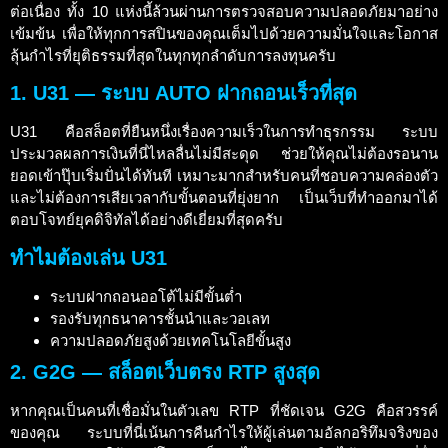
ต่อเนื่อง ทั้ง 10 แห่งนี้ล้วนผ่านการตรวจสอบความปลอดภัยมาอย่าง
เข้มข้น เพื่อให้ทุกการสปินของคุณเต็มไปด้วยความมั่นใจและโอกาส
ลุ้นกำไรที่ยุติธรรมที่สุดในทุกทุกลำดับการลงทุนครับ
1. U31 — ระบบ AUTO ฝากถอนเร็วที่สุด
U31 คือสล็อตที่ยืนหนึ่งเรื่องความเร็วในการทำธุรกรรม ระบบ
ประมวลผลการเงินที่นี่ไหลลื่นไม่มีสะดุด ช่วยให้คุณไม่ต้องรอนาน
ยอดเข้าปุ๊บเริ่มปั่นได้ทันที เหมาะมากสำหรับคนที่ชอบความคล่องตัว
และไม่ต้องการเสียเวลากับขั้นตอนที่ยุ่งยาก เป็นเว็บที่ทำออกมาได้
ตอบโจทย์ยุคดิจิทัลได้อย่างดีเยี่ยมที่สุดครับ
ทำไมต้องเล่น U31
ระบบฝากถอนออโต้ไม่มีขั้นต่ำ
รองรับทุกธนาคารชั้นนำและวอเลท
ความปลอดภัยสูงด้วยเทคโนโลยีขั้นสูง
2. G2G — สล็อตเว็บตรง RTP สูงสุด
หากคุณเป็นคนที่เชื่อมั่นในตัวเลข RTP ที่ชัดเจน G2G คือสวรรค์
ของคุณ ระบบที่นี่เน้นการคืนกำไรให้ผู้เล่นตามอัลกอริทึมจริงของ