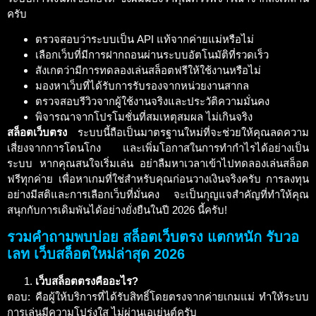
ครับ
ตรวจสอบว่าระบบเป็น API แท้จากค่ายแม่หรือไม่
เลือกเว็บที่มีการฝากถอนผ่านระบบอัตโนมัติที่รวดเร็ว
สังเกตว่ามีการทดลองเล่นสล็อตฟรีให้ใช้งานหรือไม่
มองหาเว็บที่ได้รับการรับรองจากหน่วยงานสากล
ตรวจสอบรีวิวจากผู้ใช้งานจริงและประวัติความมั่นคง
พิจารณาจากโปรโมชั่นที่สมเหตุสมผล ไม่เกินจริง
สล็อตเว็บตรง
ระบบนี้ถือเป็นมาตรฐานใหม่ที่จะช่วยให้คุณลดความ
เสี่ยงจากการโดนโกง และเพิ่มโอกาสในการทำกำไรได้อย่างเป็น
ระบบ หากคุณสนใจเริ่มเล่น อย่าลืมหาเวลาเข้าไปทดลองเล่นสล็อต
ฟรีทุกค่าย เพื่อหาเกมที่ใช่สำหรับคุณก่อนวางเงินจริงครับ การลงทุน
อย่างมีสติและการเลือกเว็บที่มั่นคง จะเป็นกุญแจสำคัญที่ทำให้คุณ
สนุกกับการเดิมพันได้อย่างยั่งยืนในปี 2026 นี้ครับ!
รวมคำถามพบบ่อย สล็อตเว็บตรง แตกหนัก รับวอ
เลท เว็บสล็อตใหม่ล่าสุด 2026
เว็บสล็อตตรงคืออะไร?
ตอบ: คือผู้ให้บริการที่ได้รับสิทธิ์โดยตรงจากค่ายเกมแม่ ทำให้ระบบ
การเล่นมีความโปร่งใส ไม่ผ่านเอเย่นต์ครับ