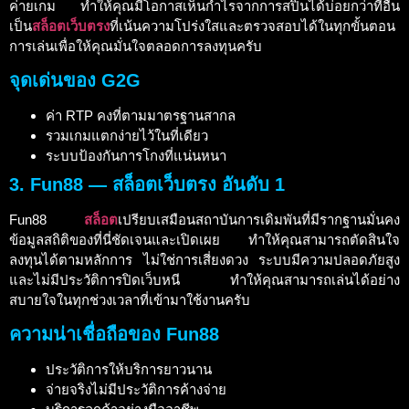
ค่ายเกม ทำให้คุณมีโอกาสเห็นกำไรจากการสปินได้บ่อยกว่าที่อื่น
เป็น
สล็อตเว็บตรง
ที่เน้นความโปร่งใสและตรวจสอบได้ในทุกขั้นตอน
การเล่นเพื่อให้คุณมั่นใจตลอดการลงทุนครับ
จุดเด่นของ G2G
ค่า RTP คงที่ตามมาตรฐานสากล
รวมเกมแตกง่ายไว้ในที่เดียว
ระบบป้องกันการโกงที่แน่นหนา
3. Fun88 — สล็อตเว็บตรง อันดับ 1
Fun88
สล็อต
เปรียบเสมือนสถาบันการเดิมพันที่มีรากฐานมั่นคง
ข้อมูลสถิติของที่นี่ชัดเจนและเปิดเผย ทำให้คุณสามารถตัดสินใจ
ลงทุนได้ตามหลักการ ไม่ใช่การเสี่ยงดวง ระบบมีความปลอดภัยสูง
และไม่มีประวัติการปิดเว็บหนี ทำให้คุณสามารถเล่นได้อย่าง
สบายใจในทุกช่วงเวลาที่เข้ามาใช้งานครับ
ความน่าเชื่อถือของ Fun88
ประวัติการให้บริการยาวนาน
จ่ายจริงไม่มีประวัติการค้างจ่าย